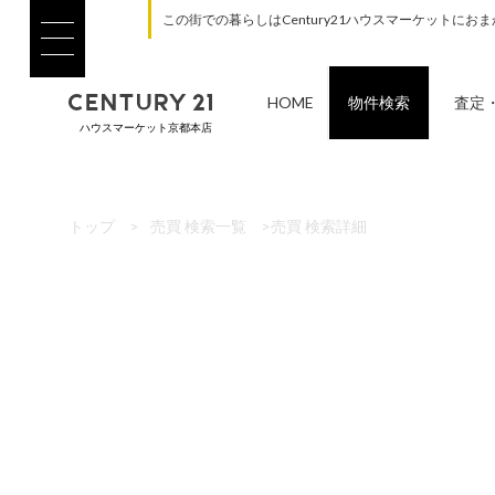
この街での暮らしはCentury21ハウスマーケットにお
HOME
物件検索
査定
ハウスマーケット京都本店
トップ
>
売買 検索一覧
>
売買 検索詳細