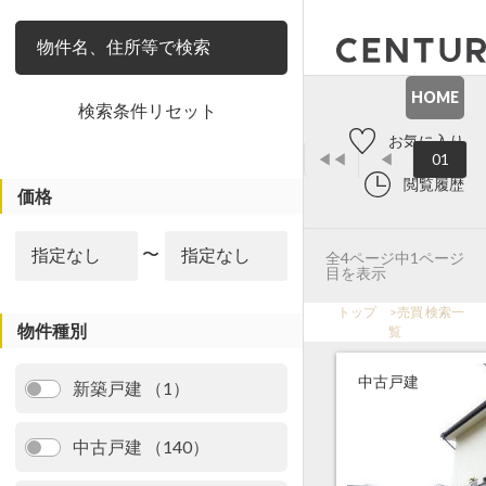
絞り込み
HOME
検索条件リセット
お気に入り
◀◀
◀
01
閲覧履歴
価格
〜
全4ページ中1ページ
目を表示
トップ
>
売買 検索一
物件種別
覧
中古戸建
新築戸建 （1）
中古戸建 （140）